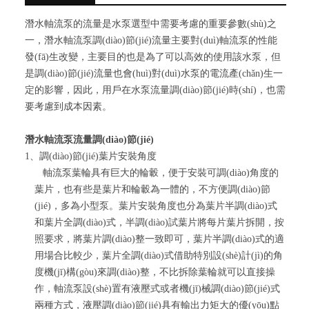
潛水軸流泵的流量是水泵選型中需要考慮的重要參數(shù)之
一，潛水軸流泵調(diào)節(jié)流量主要對(duì)軸流泵的性能
發(fā)生改變，主要目的也是為了可以高效的使用該水泵，但
是調(diào)節(jié)流量也會(huì)對(duì)水泵的電流產(chǎn)生一
定的影響，因此，用戶在水泵流量調(diào)節(jié)時(shí)，也需
要考慮到成本因素。
潛水軸流泵流量調(diào)節(jié)
1、
調(diào)節(jié)葉片安裝角度
軸流泵葉輪具有巨大的輪轂，便于安裝可調(diào)角度的
葉片，也有些是葉片和輪轂為一體的，不方便調(diào)節
(jié)，多為小型泵。葉片安裝角度也分為葉片半調(diào)式
和葉片全調(diào)式，半調(diào)試葉片將每片葉片拆開，按
照要求，將葉片調(diào)整一致即可，葉片半調(diào)式的適
用場合比較少，葉片全調(diào)式借助特別設(shè)計(jì)的角
度機(jī)構(gòu)來調(diào)整，不比拆除葉輪就可以直接操
作，軸流泵設(shè)置有液壓式或者機(jī)械調(diào)節(jié)式
兩種方式，液壓調(diào)節(jié)具有輸出力矩大的優(yōu)點