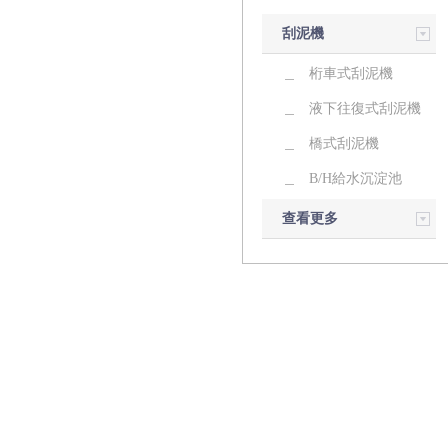
刮泥機
桁車式刮泥機
液下往復式刮泥機
橋式刮泥機
B/H給水沉淀池
查看更多