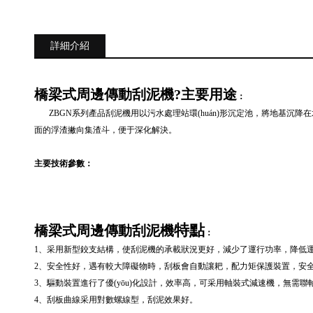
詳細介紹
橋梁式周邊傳動刮泥機?
主要用途
：
ZBGN系列產品刮泥機用以污水處理站環(huán)形沉定池，將地基沉降
面的浮渣撇向集渣斗，便于深化解決。
主要技術參數：
特點
橋梁式周邊傳動刮泥機
：
1、采用新型鉸支結構，使刮泥機的承載狀況更好，減少了運行功率，降低運行成本
2、安全性好，遇有較大障礙物時，刮板會自動讓耙，配力矩保護裝置，安
3、驅動裝置進行了優(yōu)化設計，效率高，可采用軸裝式減速機，無需聯軸器
4、刮板曲線采用對數螺線型，刮泥效果好。