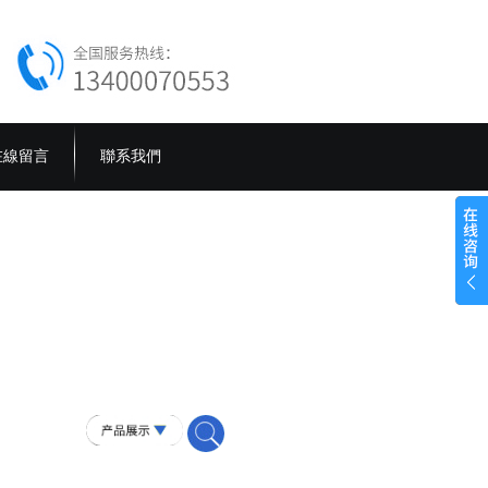
在線留言
聯系我們