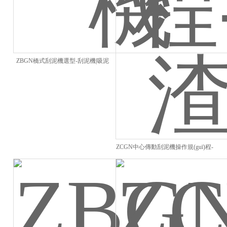
ZBGN橋式刮泥機選型-刮泥機|吸泥
機
ZCGN中心傳動刮泥機操作規(guī)程-
刮渣機