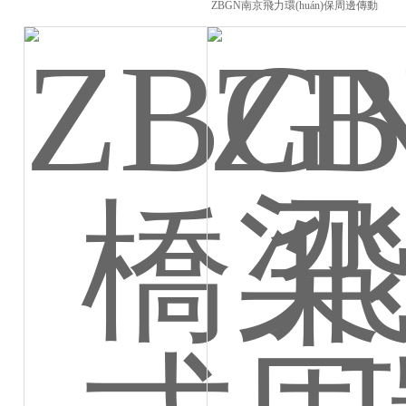
ZBGN南京飛力環(huán)保周邊傳動
橋式刮泥機