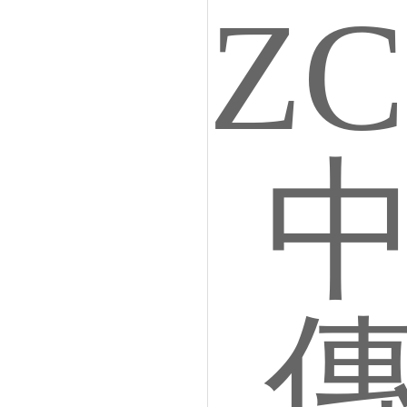
動刮泥機 刮渣機