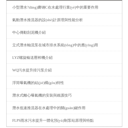
小型潛水?dāng)嚢铏C在水處理行業(yè)中的重要作用
氣動潛水推流器的設(shè)計原理與性能分析
中心傳動刮泥機介紹
立式潛水軸流泵在城市排水系統(tǒng)中的應(yīng)用
LYZ螺旋輸送壓榨機介紹
WQ污水提升排污泵介紹
浮筒曝氣機的結(jié)構(gòu)特性
潛水式離心曝氣機的安裝與維護技巧
潛水低速推流器在水處理中的關(guān)鍵作用
FLPS雨水污水提升一體化預(yù)制泵站原理與特點