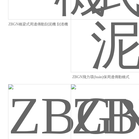
ZBGN橋梁式周邊傳動刮泥機 刮渣機
ZBGN飛力環(huán)保周邊傳動橋式
刮泥機