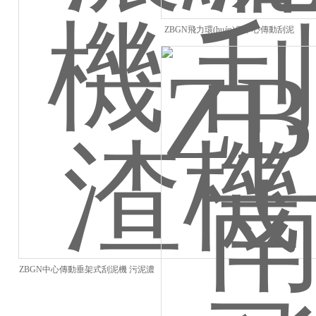
ZBGN飛力環(huán)保中心傳動刮泥
機
ZBGN中心傳動垂架式刮泥機 污泥濃
縮機 刮渣機