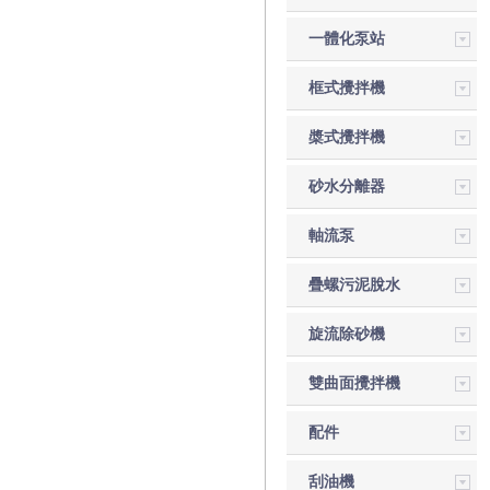
一體化泵站
框式攪拌機
槳式攪拌機
砂水分離器
軸流泵
疊螺污泥脫水
機
旋流除砂機
雙曲面攪拌機
配件
刮油機