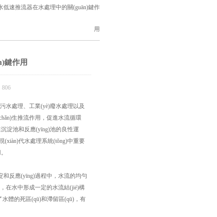
水低速推流器在水處理中的關(guān)鍵作
用
n)鍵作用
806
理、工業(yè)廢水處理以及
產(chǎn)生推流作用，促進水流循環
進沉淀池和反應(yīng)池的良性運
現(xiàn)代水處理系統(tǒng)中重要
。
yīng)過程中，水流的均勻
輪，在水中形成一定的水流結(jié)構
避免了水體的死區(qū)和滯留區(qū)，有