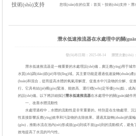
技術(shù)支持
您現(xiàn)在的位置：
首頁
>
技術(shù)支持
> 潛
潛水低速推流器在水處理中的關(guā
發(fā)布日期：2025-08-14 瀏覽次數(shù)：
潛水低速推流器是一種重要的水處理設(shè)備，廣泛應(yīng)用于城市污水處
水質(zhì)調(diào)節(jié)等領(lǐng)域。其主要功能是通過低速旋轉(zhuǎn)
(huán)和混合，從而提高水體的氧氣溶解度、促進水中污染物的分解、促
行。它具有結(jié)構(gòu)緊湊、能效高、運行穩(wěn)定等優(yōu)點，成為
的設(shè)備。以下將詳細探討
潛水低速推流器
在水處理中的關(guān)鍵作用
一、改善水體流動性
水處理過程中，水體的流動性是非常重要的。特別是在生物處理、沉淀和反應(
性直接影響反應(yīng)效率和污染物的去除效果。通過其旋轉(zhuǎn)的葉
(gòu)，推動水流在池內(nèi)形成規(guī)則或不規(guī)則的流動模式，
效地提高了水流的均勻性。