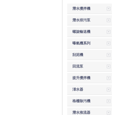
潛水攪拌機
潛水排污泵
螺旋輸送機
曝氣機系列
刮泥機
回流泵
提升攪拌機
潷水器
格柵除污機
潛水推流器