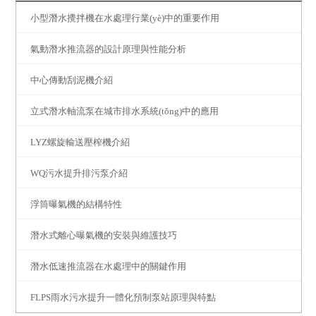
小型潛水攪拌機在水處理行業(yè)中的重要作用
氣動潛水推流器的設計原理與性能分析
中心傳動刮泥機介紹
立式潛水軸流泵在城市排水系統(tǒng)中的應用
LYZ螺旋輸送壓榨機介紹
WQ污水提升排污泵介紹
浮筒曝氣機的結構特性
潛水式離心曝氣機的安裝與維護技巧
潛水低速推流器在水處理中的關鍵作用
FLPS雨水污水提升一體化預制泵站原理與特點