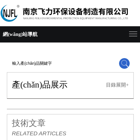
網(wǎng)站導航
產(chǎn)品展示
目錄展開+
技術文章
RELATED ARTICLES