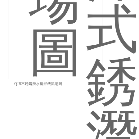
QJB不銹鋼潛水攪拌機流場圖