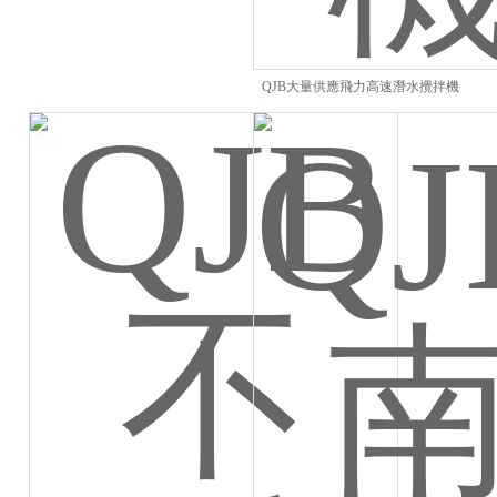
QJB大量供應飛力高速潛水攪拌機