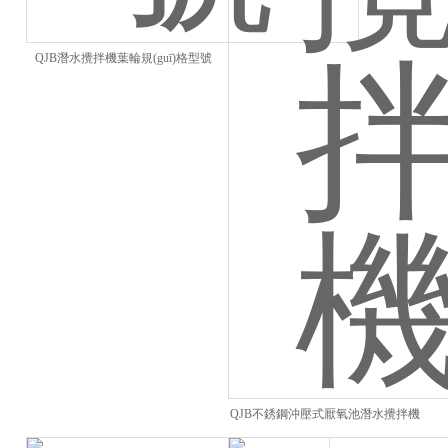
QJB潛水攪拌機葉輪規(guī)格型號
QJB不銹鋼沖壓式厭氧池潛水攪拌機