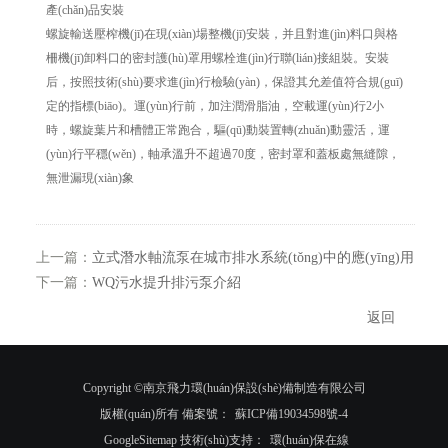
產(chǎn)品安裝
螺旋輸送壓榨機(jī)在現(xiàn)場整機(jī)安裝，并且對進(jìn)料口與格
柵機(jī)卸料口的密封護(hù)罩用螺栓進(jìn)行聯(lián)接組裝。安裝
后，按照技術(shù)要求進(jìn)行檢驗(yàn)，保證其允差值符合規(guī)
定的指標(biāo)。運(yùn)行前，加注潤滑脂油，空載運(yùn)行2小
時，螺旋葉片和槽體正常跑合，驅(qū)動裝置轉(zhuǎn)動靈活，運
(yùn)行平穩(wěn)，軸承溫升不超過70度，密封罩和蓋板處無縫隙，
無泄漏現(xiàn)象
上一篇：
立式潛水軸流泵在城市排水系統(tǒng)中的應(yīng)用
下一篇：
WQ污水提升排污泵介紹
返回
Copyright ©南京飛力環(huán)保設(shè)備制造有限公司
版權(quán)所有 備案號：
蘇ICP備19034598號-4
GoogleSitemap
技術(shù)支持：
環(huán)保在線