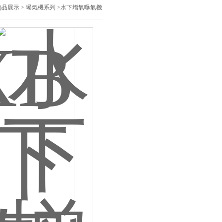
ǎn)品展示
>
曝氣機系列
>水下增氧曝氣機