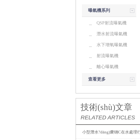
曝氣機系列
QSP射流曝氣機
潛水射流曝氣機
水下增氧曝氣機
射流曝氣機
離心曝氣機
查看更多
技術(shù)文章
RELATED ARTICLES
小型潛水?dāng)嚢铏C在水處理