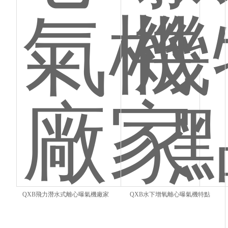
QXB飛力潛水式離心曝氣機廠家
QXB水下增氧離心曝氣機特點