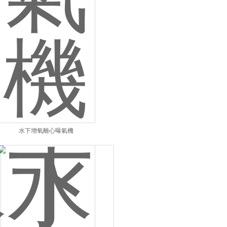
水下增氧離心曝氣機