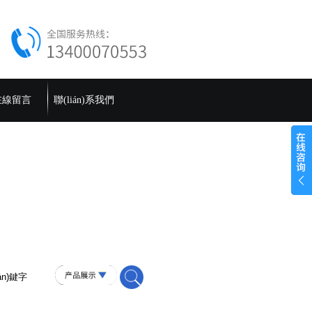
在線留言
聯(lián)系我們