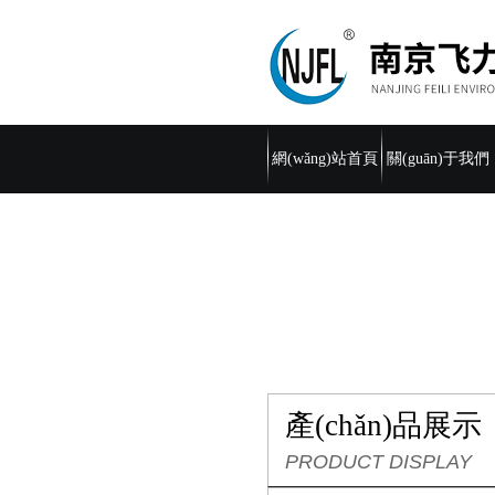
網(wǎng)站首頁
關(guān)于我們
產(chǎn)品展示
PRODUCT DISPLAY