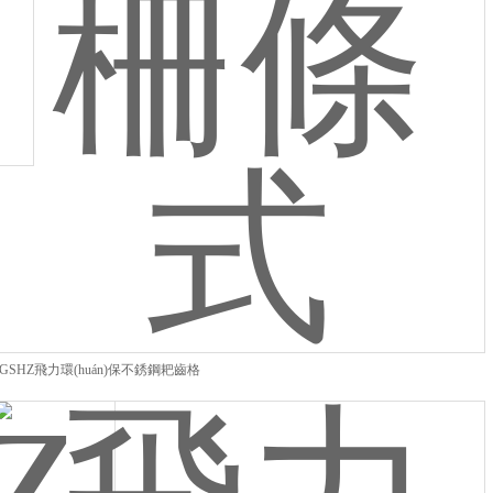
GSHZ飛力環(huán)保不銹鋼耙齒格
柵除污機(jī) 柵條式