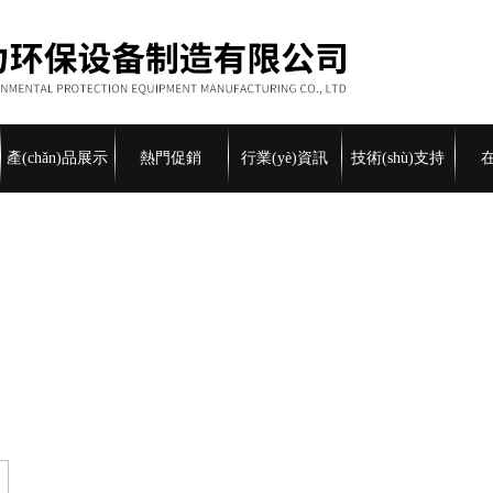
產(chǎn)品展示
熱門促銷
行業(yè)資訊
技術(shù)支持