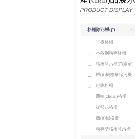
PRODUCT DISPLAY
格柵除污機(jī)
平板格柵
不銹鋼粉碎格柵
格柵除污機(jī)廠家
機(jī)械格柵除污機
(jī)
耙齒格柵
回轉(zhuǎn)格柵
提籃式格柵
機(jī)械格柵
粉碎型格柵除污機
(jī)