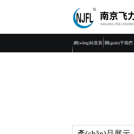
網(wǎng)站首頁
關(guān)于我們
(yè)
產(chǎn)品展示