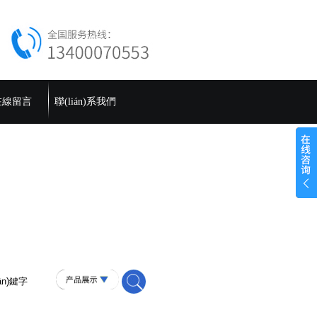
在線留言
聯(lián)系我們