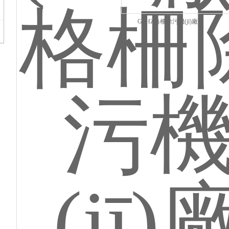
GSHZ格柵除污機(jī)廠家