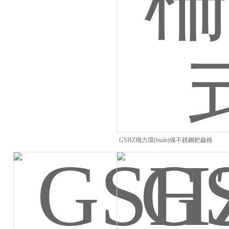
GSHZ飛力環(huán)保不銹鋼耙齒格
柵除污機(jī) 柵條式