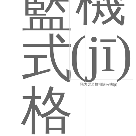
飛力渠道格柵除污機(jī)