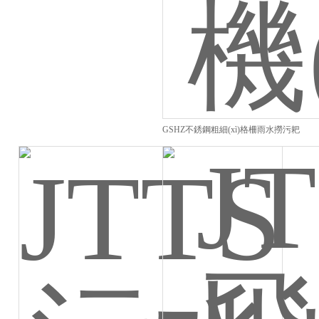
GSHZ不銹鋼粗細(xì)格柵雨水撈污耙
齒格柵除污機(jī)