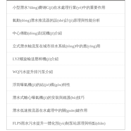
小型潛水?dāng)嚢铏C(jī)在水處理行業(yè)中的重要作用
氣動(dòng)潛水推流器的設(shè)計(jì)原理與性能分析
中心傳動(dòng)刮泥機(jī)介紹
立式潛水軸流泵在城市排水系統(tǒng)中的應(yīng)用
LYZ螺旋輸送壓榨機(jī)介紹
WQ污水提升排污泵介紹
浮筒曝氣機(jī)的結(jié)構(gòu)特性
潛水式離心曝氣機(jī)的安裝與維護(hù)技巧
潛水低速推流器在水處理中的關(guān)鍵作用
FLPS雨水污水提升一體化預(yù)制泵站原理與特點(diǎn)