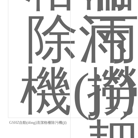
GSHZ自動(dòng)清潔格柵除污機(jī)