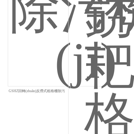
GSHZ回轉(zhuǎn)反撈式粗格柵除污
機(jī)