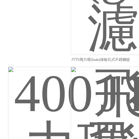
JTTS飛力環(huán)保板孔式不銹鋼提
籃格柵污水過(guò)濾器