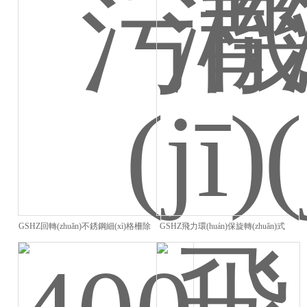
GSHZ回轉(zhuǎn)不銹鋼細(xì)格柵除
GSHZ飛力環(huán)保旋轉(zhuǎn)式
污機(jī)
格柵清污機(jī)