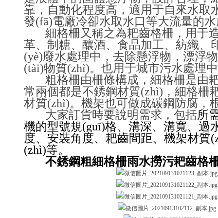
靠，自動化程度高，適用于自來水
發(fā)電廠冷卻水取水口等大流量的水處
細格柵又稱之為耙齒格柵，用于造
革、制糖、釀酒、食品加工、紡
(yè)廢水處理中，去除懸浮物，漂浮物
(tài)物質(zhì)。也用于城市污水處理
粗格柵由柵條構成，細格柵是由耙齒
常兩個都是不銹鋼材質(zhì)，細格
材質(zhì)。機架也可做成碳鋼防腐，根
大家訂貨時要說明需求，包括
所
機的型號規(guī)格、溝深、溝寬
度、安裝角度、耙齒間距、機架材質(z
(zhì)等
。
不銹鋼粗細格柵雨水撈污耙齒格