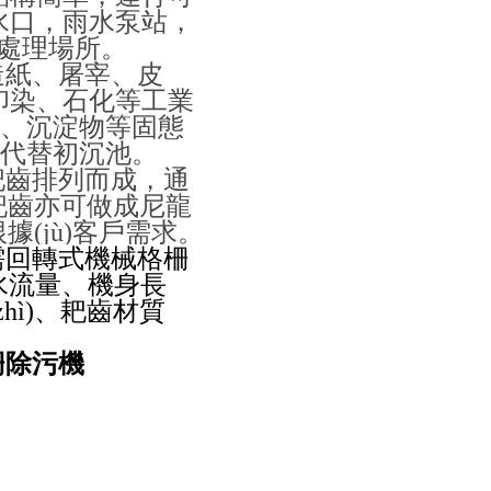
取水口，雨水泵站，
理場所。
紙、屠宰、皮
織、印染、石化等工業
、沉淀物等固態
中代替初沉池。
排列而成，通
柵耙齒亦可做成尼龍
據(jù)客戶需求。
需回轉式機械格柵
、過水流量、機身長
hì)、耙齒材質
柵除污機