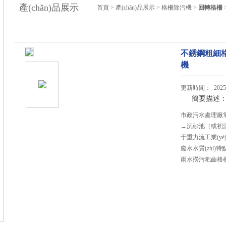
產(chǎn)品展示
首頁
>
產(chǎn)品展示
>
格柵除污機
>
回轉格柵
不銹鋼粗細
機
更新時間： 2025-
簡要描述
市政污水處理廠
→沉砂池（或初沉池
于重力流工業(yè
廢水水質(zhì)
雨水撈污耙齒格