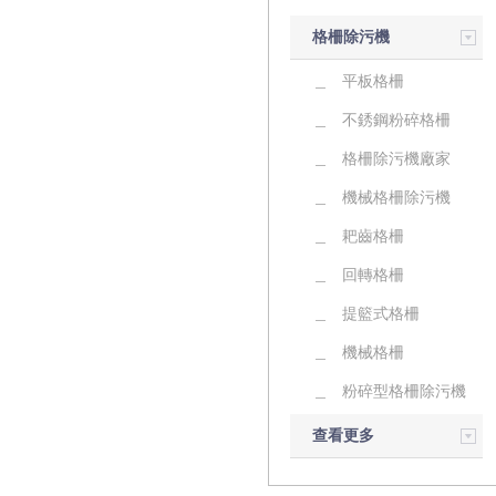
格柵除污機
平板格柵
不銹鋼粉碎格柵
格柵除污機廠家
機械格柵除污機
耙齒格柵
回轉格柵
提籃式格柵
機械格柵
粉碎型格柵除污機
查看更多