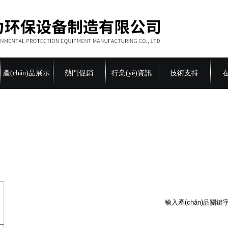
產(chǎn)品展示
熱門促銷
行業(yè)資訊
技術支持