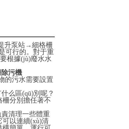
提升泵站→細格柵
行的。對于重
根據(jù)廢水水
柵除污機
懸浮物的污水需要設置
。
(qū)別呢？
細格柵分別擔任著不
負責清理一些體重
以連續(xù)清
簡單，運行可