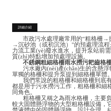
詳細介紹
市政污水處理廠常用的“粗格柵→
→沉砂池（或初沉池）"的預處理流程是可
力流工業(yè)廢水進水，提升泵站前需要
質(zhì)特點增加預處理設施。
不銹鋼粗細格柵雨水撈污耙齒格
污水廠內(nèi)產(chǎn)生的含
單獨的格柵和提升泵提到細格柵單體
我們常說的粗格柵和細格柵到底有什么區
都是用于污水撈污工作，粗格柵和
同角色。
粗格柵又稱之為雨水格柵，主要
較大固體懸浮物的大型粗格柵設備，它可
楚液體中的固體懸浮物，設計合理，結構