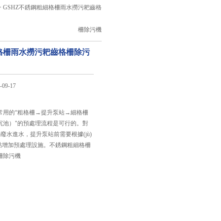
> GSHZ不銹鋼粗細格柵雨水撈污耙齒格
柵除污機
格柵雨水撈污耙齒格柵除污
09-17
：
常用的“粗格柵→提升泵站→細格柵
）"的預處理流程是可行的。對
)廢水進水，提升泵站前需要根據(jù)
特點增加預處理設施。不銹鋼粗細格柵
柵除污機