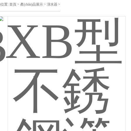
的位置:
首頁
>
產(chǎn)品展示
>
潷水器
>