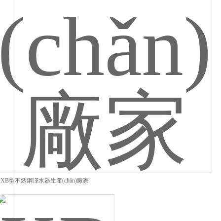
XB型不銹鋼潷水器生產(chǎn)廠家