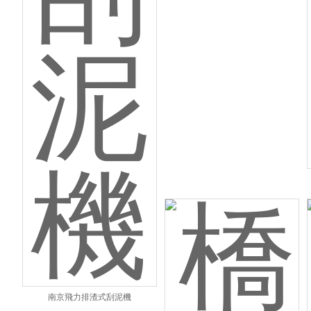
南京飛力排渣式刮泥機