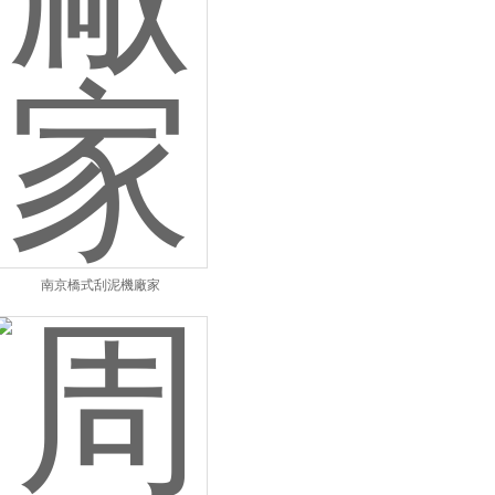
南京橋式刮泥機廠家