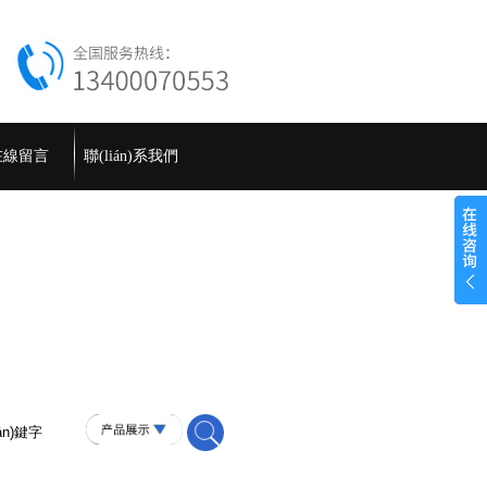
在線留言
聯(lián)系我們