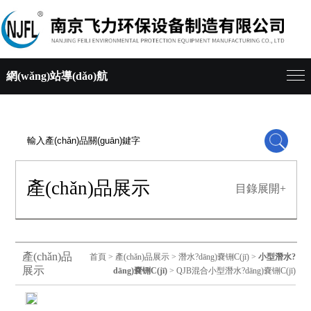
網(wǎng)站導(dǎo)航
產(chǎn)品展示
目錄展開+
產(chǎn)品
首頁
>
產(chǎn)品展示
>
潛水?dāng)嚢铏C(jī)
>
小型潛水?
展示
dāng)嚢铏C(jī)
> QJB混合小型潛水?dāng)嚢铏C(jī)